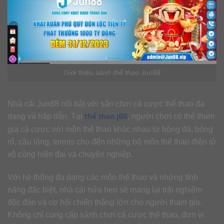
Giới thiệu sảnh thể thao Jun88
Nhà cái Jun88 nổi bật với sân chơi cá cược thể thao đa
dạng và hấp dẫn. Tại
, người chơi có thể tham
thể thao j88
gia cá cược với môn thể thao khác nhau từ bóng đá, bóng
rổ, cầu lông, tennis cho đến những bộ môn thể thao điện tử
vô cùng hiện đại và chuyên nghiệp.
Với hệ thống đa dạng các môn thể thao và những tính
năng đặc biệt, nhà cái hứa hẹn sẽ mang lại trải nghiệm
độc đáo và cơ hội chiến thắng lớn cho người tham gia.
Không chỉ cung cấp sảnh chơi cá cược thể thao, đơn vị