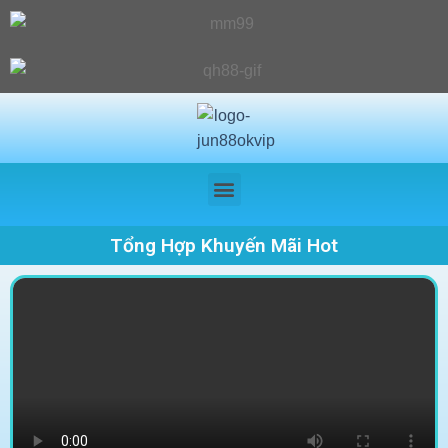
Tổng Hợp Khuyến Mãi Hot